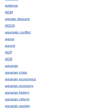
agitprop
AGM
agnatic descent
AGOA
agonistic conflict
agora
agorot
AGP
AGR
agrarian
agrarian crisis
agrarian economics
agrarian economy
agrarian history
agrarian reform
agrarian society