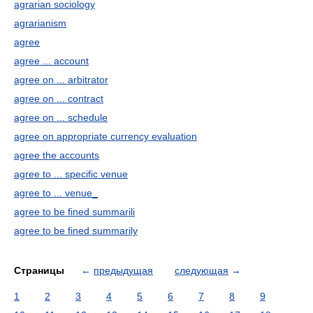
agrarian sociology
agrarianism
agree
agree ... account
agree on ... arbitrator
agree on ... contract
agree on ... schedule
agree on appropriate currency evaluation
agree the accounts
agree to ... specific venue
agree to ... venue_
agree to be fined summarili
agree to be fined summarily
Страницы
←
предыдущая
следующая
→
1
2
3
4
5
6
7
8
9